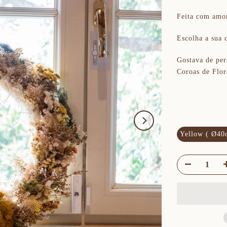
Feita com amor
Escolha a sua c
Gostava de per
Coroas de Flor
COR:
Y
Yellow ( Ø40