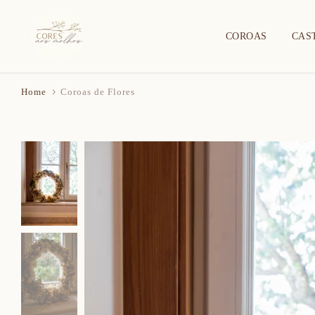
Skip
to
COROAS
CAS
content
Home
Coroas de Flores